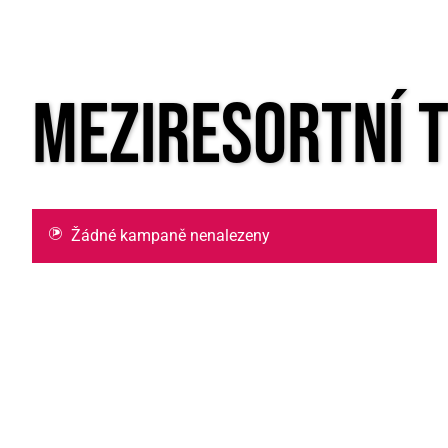
Meziresortní 
Žádné kampaně nenalezeny